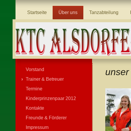
Startseite
Über uns
Tanzabteilung
unser
Vorstand
Trainer & Betreuer
Termine
Kinderprinzenpaar 2012
Kontakte
Freunde & Förderer
Impressum