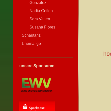
Gonzalez
Nadia Geilen
Sara Vetten
Susana Flores
Schautanz
Ehemalige
hö
unsere Sponsoren