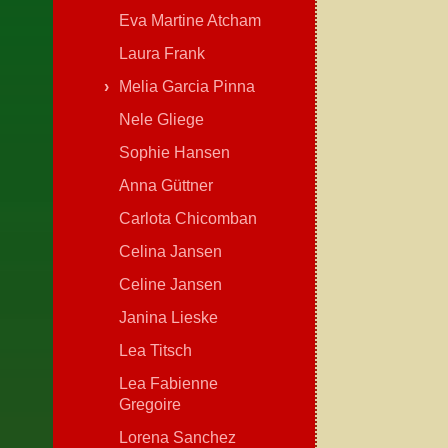
Eva Martine Atcham
Laura Frank
Melia Garcia Pinna
Nele Gliege
Sophie Hansen
Anna Güttner
Carlota Chicomban
Celina Jansen
Celine Jansen
Janina Lieske
Lea Titsch
Lea Fabienne
Gregoire
Lorena Sanchez