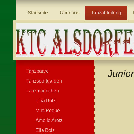
Startseite
Über uns
Tanzabteilung
Junio
Tanzpaare
Tanzsportgarden
Tanzmariechen
Lina Bolz
Mila Poque
Amelie Aretz
Ella Bolz