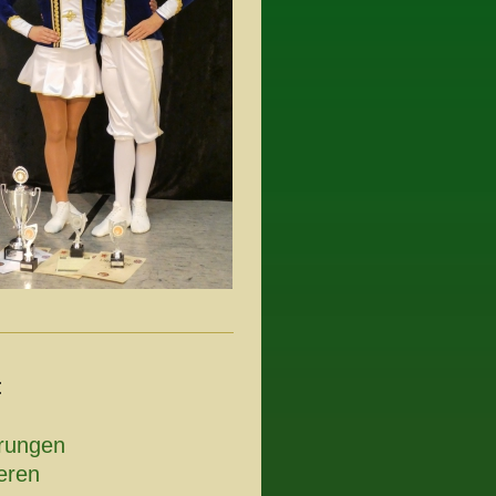
:
erungen
eren