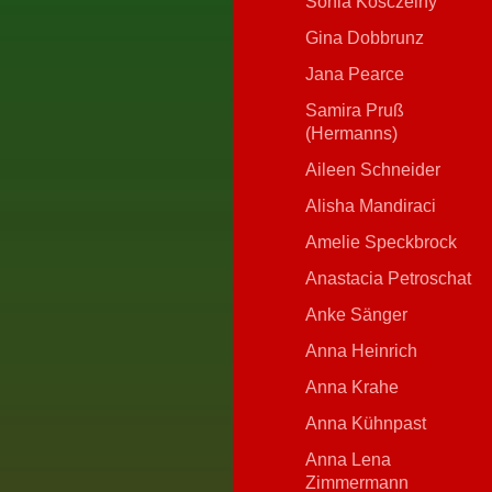
Sonia Kosczelny
Gina Dobbrunz
Jana Pearce
Samira Pruß
(Hermanns)
Aileen Schneider
Alisha Mandiraci
Amelie Speckbrock
Anastacia Petroschat
Anke Sänger
Anna Heinrich
Anna Krahe
Anna Kühnpast
Anna Lena
Zimmermann