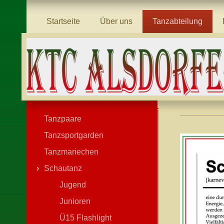
Startseite
Über uns
Tanzabteilung
Tanzpaare
Tanzsportgarden
Tanzmariechen
Schautanz
Jugend
Junioren
Ü15 Flashlight