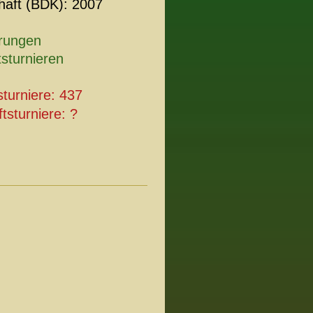
haft (BDK): 2007
erungen
sturnieren
sturniere: 437
tsturniere: ?