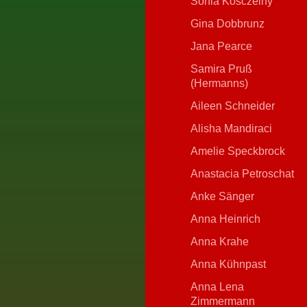
Sonia Kosczelny
Gina Dobbrunz
Jana Pearce
Samira Pruß
(Hermanns)
Aileen Schneider
Alisha Mandiraci
Amelie Speckbrock
Anastacia Petroschat
Anke Sänger
Anna Heinrich
Anna Krahe
Anna Kühnpast
Anna Lena
Zimmermann