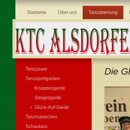
Startseite
Über uns
Tanzabteilung
Die G
Tanzpaare
Tanzsportgarden
Knappengarde
Steigergarde
Glück-Auf-Garde
Tanzmariechen
Schautanz