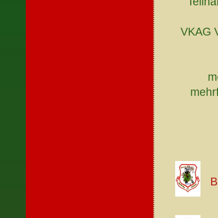
Teiln
VKAG V
m
mehrf
B